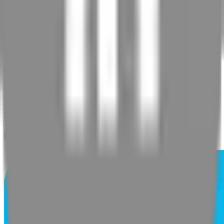
realisations
not implemented
1
Rue Honoré D'Estienne D'Orves
56100
LORIENT
06 11 34 59 67
Du lundi au vendredi: De 8h00 à 12h00 et 13h30 à 19h00