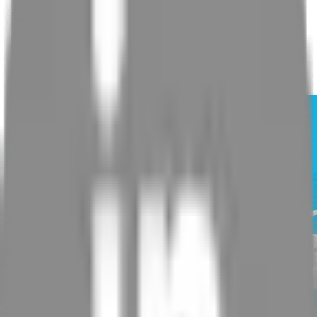
Evènementiel
Expertise aéro-maritime
Drone Réponse Sécurité
Tarifs
Qui sommes nous ?